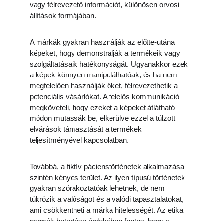
vagy félrevezető információt, különösen orvosi 
állítások formájában.
A márkák gyakran használják az előtte-utána 
képeket, hogy demonstrálják a termékeik vagy 
szolgáltatásaik hatékonyságát. Ugyanakkor ezek 
a képek könnyen manipulálhatóak, és ha nem 
megfelelően használják őket, félrevezethetik a 
potenciális vásárlókat. A felelős kommunikáció 
megköveteli, hogy ezeket a képeket átlátható 
módon mutassák be, elkerülve ezzel a túlzott 
elvárások támasztását a termékek 
teljesítményével kapcsolatban.
Továbbá, a fiktív pácienstörténetek alkalmazása 
szintén kényes terület. Az ilyen típusú történetek 
gyakran szórakoztatóak lehetnek, de nem 
tükrözik a valóságot és a valódi tapasztalatokat, 
ami csökkentheti a márka hitelességét. Az etikai 
normák betartása érdekében fontos, hogy a 