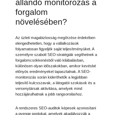
állandó monitorozás a 
forgalom 
növelésében?
Az üzleti magabiztosság megőrzése érdekében 
elengedhetetlen, hogy a vállalkozások 
folyamatosan figyeljék saját teljesítményüket. A 
személyre szabott SEO-stratégiák segíthetnek a 
forgalomcsökkenésből való kilábalásban, 
különösen olyan időszakokban, amikor kevésbé 
előnyös eredményeket tapasztalnak. A SEO-
monitorozás során kideríthetők a legjobban 
teljesítő kulcsszavak, a látogatói szokások és a 
versenytársak aktivitása, amelyek mind 
hozzájárulhatnak a jobb rangsoroláshoz.
A rendszeres SEO-auditok képesek azonosítani 
a gyenge pontokat, amelyek akadályozzák a 